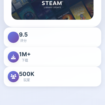
9.5
评分
1M+
下载
500K
玩家