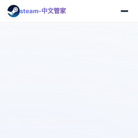
steam-中文管家