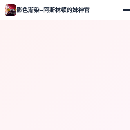
影色渐染~阿斯林顿的妹神官